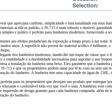
óveis que apreciam conforto, simplicidade e funcionalidade em seus banh
teriais acrílicos padrão, o JS-715 é mais robusto e durável, garantindo
imples e prático é perfeito para banheiros modernos, fornecendo a sofi
imunes aos efeitos prejudiciais da exposição a longo prazo à luz solar. 
uitos anos. A superfície não porosa do material acrílico é brilhante, o 
 limpo.
egante dos banheiros modernos, dando-lhe um toque de classe que o dif
 a estabilidade e a durabilidade necessárias para suportar o uso frequ
que torna a instalação da banheira uma brisa. Eles garantem que a banhei
a do JS-715 é que os proprietários podem optar por tê-lo com ou sem um
oração do banheiro. A banheira tem uma capacidade de água de 230L, t
perfeita para os proprietários que desejam um produto que entregue lux
relaxante e confortável toda vez que você o usar. A banheira vem com 
de impressão de design gratuito para cada banheira comprada, além de m
oração do banheiro.