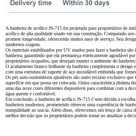
A banheira de acrílico JS-715 foi projetada para proprietários de im
acrílico de alta qualidade usado em sua construção. Comparado aos ma
promete longevidade, oferecendo muitos anos de serviço. Seu design s
modernos exigem.
Os materiais estabilizados por UV usados ​​para fazer a banheira são 
banheira, garantindo que ela permaneça esteticamente agradável por m
proprietários ocupados, que desejam manter o ambiente do banheiro
O acabamento branco brilhante da banheira complementa o design el
com uma estrutura de suporte de aço inoxidável embutida que fornece
Os pés auto-sustentáveis ​​ajustáveis ​​são outro recurso exclusivo 
superfície em que possa ser colocada. Outra característica distint
uma das nove cores diferentes disponíveis para combinar com a dec
água quente e confortável.
Em conclusão, a banheira de acrílico JS-715 é sem dúvida a escolha 
banheiros modernos, prometendo oferecer uma experiência de banho 
tranquilidade ao usá-la. Além disso, oferecemos um lenço de caixa 
melhor decisão que os proprietários podem tomar ao atualizar a dec