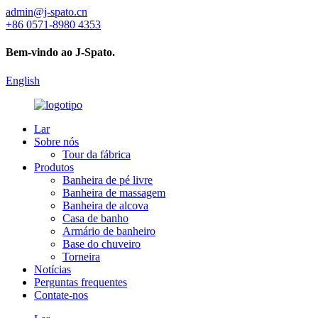
admin@j-spato.cn
+86 0571-8980 4353
Bem-vindo ao J-Spato.
English
Lar
Sobre nós
Tour da fábrica
Produtos
Banheira de pé livre
Banheira de massagem
Banheira de alcova
Casa de banho
Armário de banheiro
Base do chuveiro
Torneira
Notícias
Perguntas frequentes
Contate-nos