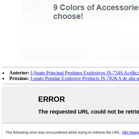
Anterior:
J-Spato Principal Produtos Explosivos JS-734S Acrílic
Próximo:
J-spato Popular Explosive Products JS-782KA de alta q