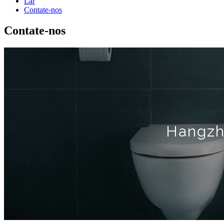
Lar
Contate-nos
Contate-nos
Hangzho