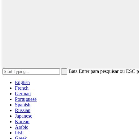
Bata Enter para pesquisar ou ESC p
English
French
German
Portuguese
Spanish
Russian
Japanese
Korean
Arabic
Irish
Greek