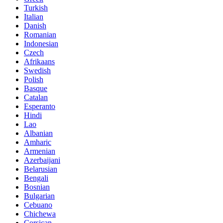
Turkish
Italian
Danish
Romanian
Indonesian
Czech
Afrikaans
Swedish
Polish
Basque
Catalan
Esperanto
Hindi
Lao
Albanian
Amharic
Armenian
Azerbaijani
Belarusian
Bengali
Bosnian
Bulgarian
Cebuano
Chichewa
Corsican