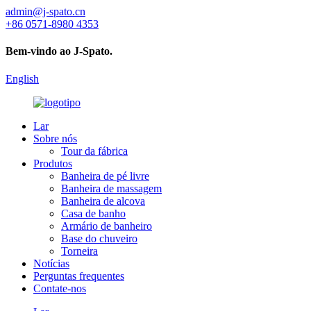
admin@j-spato.cn
+86 0571-8980 4353
Bem-vindo ao J-Spato.
English
Lar
Sobre nós
Tour da fábrica
Produtos
Banheira de pé livre
Banheira de massagem
Banheira de alcova
Casa de banho
Armário de banheiro
Base do chuveiro
Torneira
Notícias
Perguntas frequentes
Contate-nos