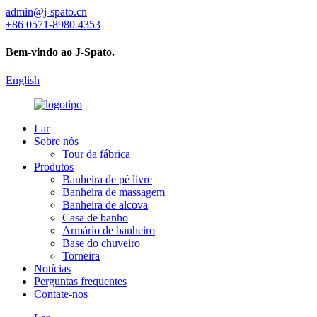
admin@j-spato.cn
+86 0571-8980 4353
Bem-vindo ao J-Spato.
English
Lar
Sobre nós
Tour da fábrica
Produtos
Banheira de pé livre
Banheira de massagem
Banheira de alcova
Casa de banho
Armário de banheiro
Base do chuveiro
Torneira
Notícias
Perguntas frequentes
Contate-nos