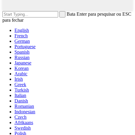
Bata Enter para pesquisar ou ESC
para fechar
English
French
German
Portuguese
Spanish
Russian
Japanese
Korean
Arabic
Irish
Greek
Turkish
Italian
Danish
Romanian
Indonesian
Czech
Afrikaans
Swedish
Polish