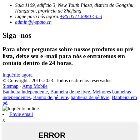
Sala 1109, edifício 3, New Youth Plaza, distrito de Gongshu,
Hangzhou, província de Zhejiang
Ligue para nós agora:
+86 0571-8980 4353
admin@j-spato.cn
Siga -nos
Para obter perguntas sobre nossos produtos ou pré -
lista, deixe seu e -mail para nós e entraremos em
contato dentro de 24 horas.
Inquérito agora
© Copyright - 2010-2023: Todos os direitos reservados.
Sitemap
-
Amp Mobile
Banheira independente
,
Banheira de pé livre
,
Melhores banheiras
independentes
,
Banho de pé livre
,
banheira de pé livre
,
Banheira em
pé
,
Envie email
x